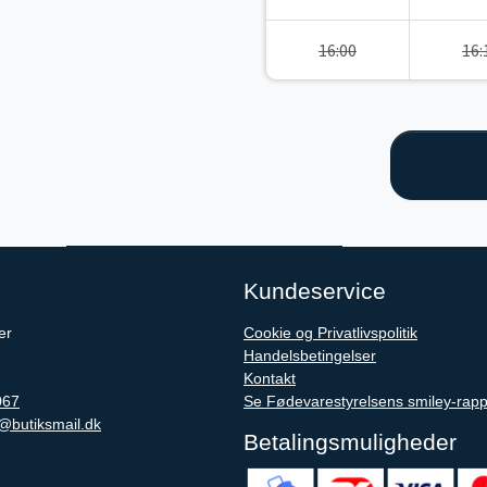
16:00
16:
Kundeservice
er
Cookie og Privatlivspolitik
Handelsbetingelser
Kontakt
067
Se Fødevarestyrelsens smiley-rapp
@butiksmail.dk
Betalingsmuligheder