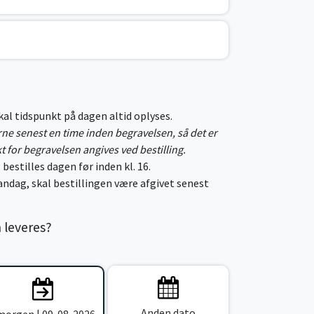
skal tidspunkt på dagen altid oplyses.
erne senest en time inden begravelsen, så det er
kt for begravelsen angives ved bestilling.
 bestilles dagen før inden kl. 16.
ndag, skal bestillingen være afgivet senest
n leveres?
Anden dato