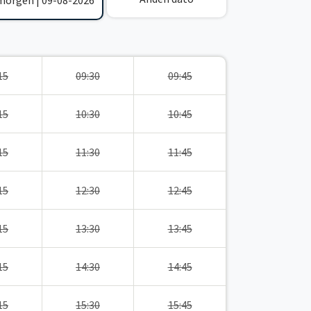
 morgen | 09-08-2026
15
09:30
09:45
15
10:30
10:45
15
11:30
11:45
15
12:30
12:45
15
13:30
13:45
15
14:30
14:45
15
15:30
15:45