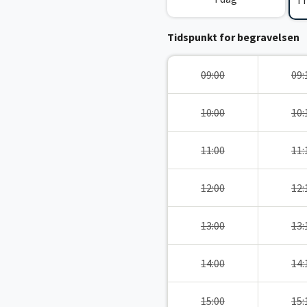
I
Tidspunkt for begravelsen
09:00
09:
10:00
10:
11:00
11:
12:00
12:
13:00
13:
14:00
14:
15:00
15: