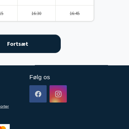
15
16:30
16:45
Følg os
orter